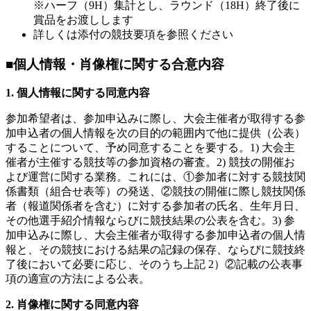
※ハーフ（9H）集計とし、ラウンド（18H）終了後に
賞品をお渡しします
詳しくは添付の競技要項を参照ください
■個人情報・肖像権に関する合意内容
1. 個人情報に関する同意内容
参加希望者は、参加申込みに際し、大会主催者が取得する参
加申込者の個人情報を次の目的の範囲内で他に提供（公表）
することについて、予め同意することを要する。1) 大会主
催者が主催する競技等の参加資格の審査。2) 競技の開催お
よび運営に関する業務。これには、①参加者に対する競技関
係書類（組合せ表等）の発送、②競技の開催に際し競技関係
者（報道関係者を含む）に対する参加者の氏名、生年月日、
その他選手紹介情報ならびに競技結果の公表を含む。3) 参
加申込みに際し、大会主催者が取得する参加申込者の個人情
報と、その競技における結果の記録の保存、ならびに競技終
了後において必要に応じ、そのうち上記 2）②記載の公表事
項の適宣の方法による公表。
2.
肖像権に関する同意内容