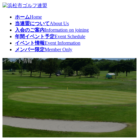
コ
ナ
ン
ビ
ホーム
Home
テ
ゲ
当連盟について
About Us
ン
ー
入会のご案内
Information on joining
ツ
シ
年間イベント予定
Event Schedule
へ
ョ
イベント情報
Event Information
ス
ン
メンバー限定
Member Only
キ
に
ッ
移
イベント情報
プ
動