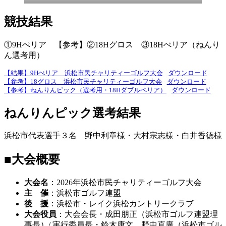
競技結果
①
9Hぺリア 【参考】②18Hグロス ③18Hぺリア（ねんり
ん選考用）
【結果】9Hぺリア 浜松市民チャリティーゴルフ大会
ダウンロード
【参考】18グロス 浜松市民チャリティーゴルフ大会
ダウンロード
【参考】ねんりんピック（選考用・18Hダブルペリア）
ダウンロード
ねんりんピック選考結果
浜松市代表選手３名 野中利章様・大村宗志様・白井香徳様
■大会概要
大会名
：2026年浜松市民チャリティーゴルフ大会
主 催
：浜松市ゴルフ連盟
後 援
：浜松市・レイク浜松カントリークラブ
大会役員
：大会会長・成田朋正（浜松市ゴルフ連盟理
事⻑）/ 実行委員⻑・鈴木康文 野中直廣（浜松市ゴル