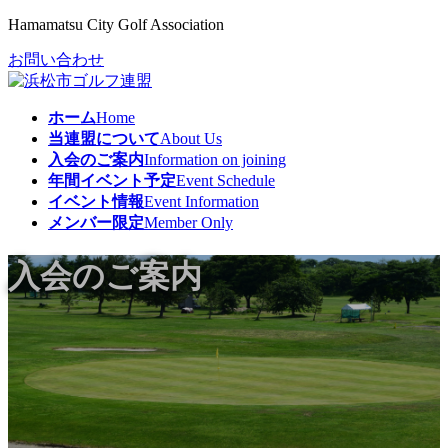
コ
ナ
Hamamatsu City Golf Association
ン
ビ
お問い合わせ
テ
ゲ
ン
ー
ツ
シ
ホーム
Home
へ
ョ
当連盟について
About Us
ス
ン
入会のご案内
Information on joining
キ
に
年間イベント予定
Event Schedule
ッ
移
イベント情報
Event Information
プ
動
メンバー限定
Member Only
入会のご案内