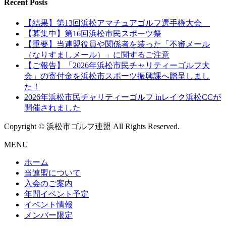
Recent Posts
【結果】第13回浜松アマチュアゴルフ選手権大会
【募集中】第16回浜松市民スポーツ祭
【重要】当連盟役員や関係者を装った「不審メール
（なりすましメール）」に関するご注意
【ご報告】「2026年浜松市民チャリティーゴルフ大
会」の寄付金を浜松市スポーツ振興課へ贈呈しまし
た！
2026年浜松市民チャリティーゴルフ inレイク浜松CCが
開催されました
Copyright © 浜松市ゴルフ連盟 All Rights Reserved.
MENU
ホーム
当連盟について
入会のご案内
年間イベント予定
イベント情報
メンバー限定